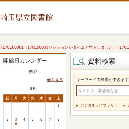
埼玉県立図書館
T170E00001 T170E00003セッションがタイムアウトしました。T170E000
資料検索
開館日カレンダー
熊谷
キーワードで検索ができます
他を見る
8月
日
月
火
水
木
金
土
デジタルライブラリー
1
2
3
4
5
6
7
8
休