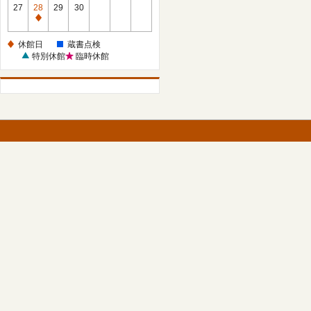
館
27
28
29
30
日
休
館
休館日
蔵書点検
日
特別休館
臨時休館