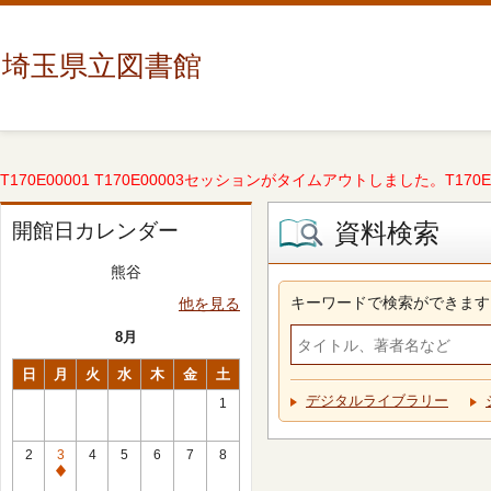
埼玉県立図書館
T170E00001 T170E00003セッションがタイムアウトしました。T170E000
資料検索
開館日カレンダー
熊谷
キーワードで検索ができます
他を見る
8月
日
月
火
水
木
金
土
デジタルライブラリー
1
2
3
4
5
6
7
8
休