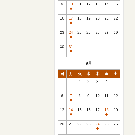
館
9
10
11
12
13
14
15
日
休
館
16
17
18
19
20
21
22
日
休
館
23
24
25
26
27
28
29
日
休
館
30
31
日
休
館
9月
日
日
月
火
水
木
金
土
1
2
3
4
5
6
7
8
9
10
11
12
休
館
13
14
15
16
17
18
19
日
休
休
館
館
20
21
22
23
24
25
26
日
日
休