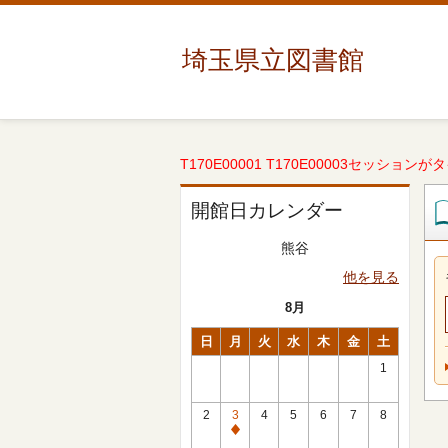
埼玉県立図書館
T170E00001 T170E00003セッションが
開館日カレンダー
熊谷
他を見る
8月
日
月
火
水
木
金
土
1
2
3
4
5
6
7
8
休