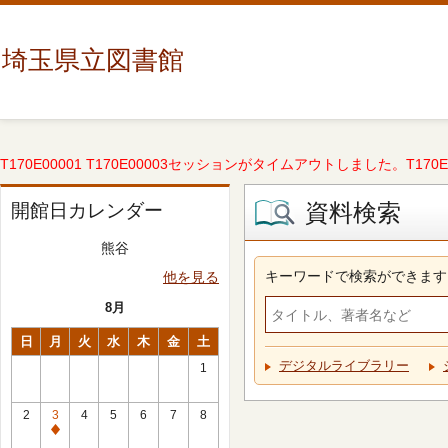
埼玉県立図書館
T170E00001 T170E00003セッションがタイムアウトしました。T170E000
資料検索
開館日カレンダー
熊谷
キーワードで検索ができます
他を見る
8月
日
月
火
水
木
金
土
デジタルライブラリー
1
2
3
4
5
6
7
8
休