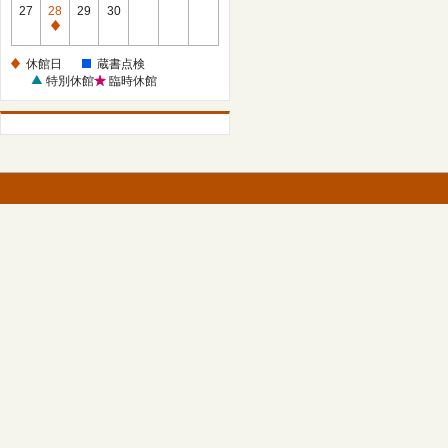
館
27
28
29
30
日
休
館
休館日
蔵書点検
日
特別休館
臨時休館