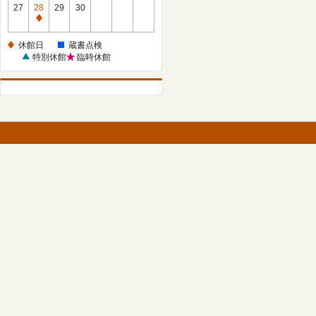
館
27
28
29
30
日
休
館
休館日
蔵書点検
日
特別休館
臨時休館