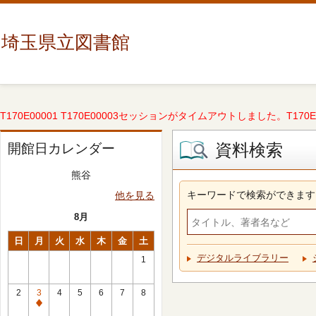
埼玉県立図書館
T170E00001 T170E00003セッションがタイムアウトしました。T170E000
資料検索
開館日カレンダー
熊谷
キーワードで検索ができます
他を見る
8月
日
月
火
水
木
金
土
デジタルライブラリー
1
2
3
4
5
6
7
8
休