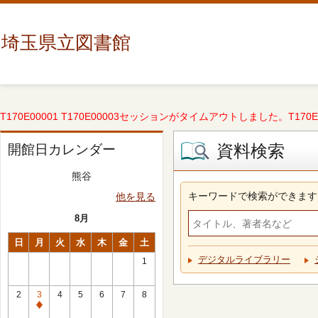
埼玉県立図書館
T170E00001 T170E00003セッションがタイムアウトしました。T170E000
資料検索
開館日カレンダー
熊谷
キーワードで検索ができます
他を見る
8月
日
月
火
水
木
金
土
デジタルライブラリー
1
2
3
4
5
6
7
8
休