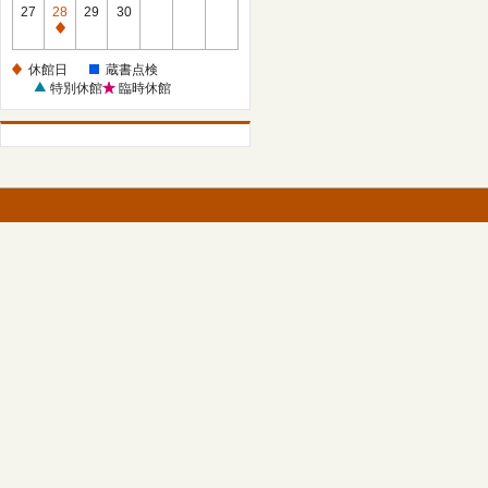
館
27
28
29
30
日
休
館
休館日
蔵書点検
日
特別休館
臨時休館