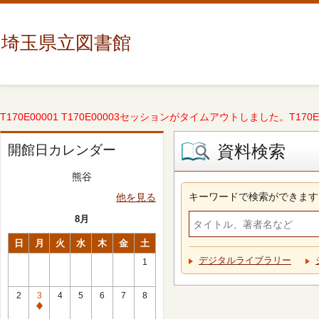
埼玉県立図書館
T170E00001 T170E00003セッションがタイムアウトしました。T170E000
資料検索
開館日カレンダー
熊谷
キーワードで検索ができます
他を見る
8月
日
月
火
水
木
金
土
デジタルライブラリー
1
2
3
4
5
6
7
8
休