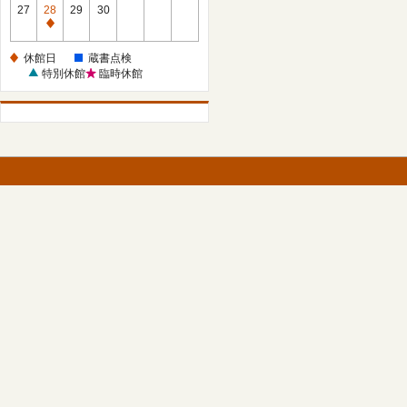
館
27
28
29
30
日
休
館
休館日
蔵書点検
日
特別休館
臨時休館