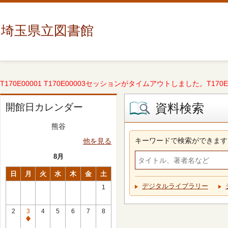
埼玉県立図書館
T170E00001 T170E00003セッションがタイムアウトしました。T170E000
資料検索
開館日カレンダー
熊谷
キーワードで検索ができます
他を見る
8月
日
月
火
水
木
金
土
デジタルライブラリー
1
2
3
4
5
6
7
8
休