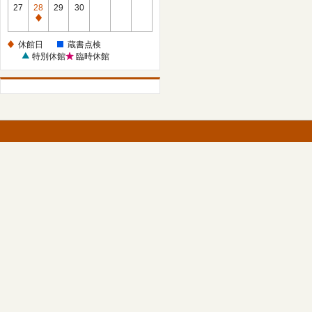
館
27
28
29
30
日
休
館
休館日
蔵書点検
日
特別休館
臨時休館