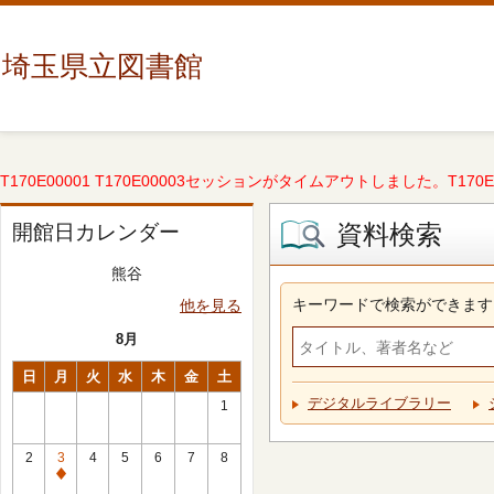
埼玉県立図書館
T170E00001 T170E00003セッションがタイムアウトしました。T170E000
資料検索
開館日カレンダー
熊谷
キーワードで検索ができます
他を見る
8月
日
月
火
水
木
金
土
デジタルライブラリー
1
2
3
4
5
6
7
8
休