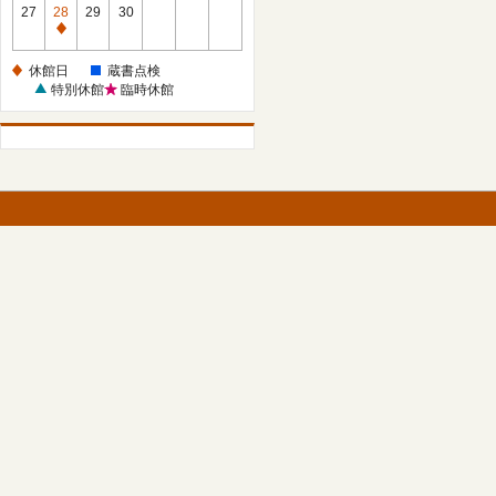
館
27
28
29
30
日
休
館
休館日
蔵書点検
日
特別休館
臨時休館