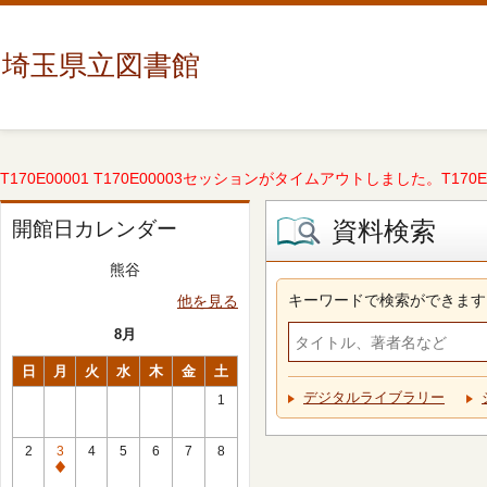
埼玉県立図書館
T170E00001 T170E00003セッションがタイムアウトしました。T170E000
資料検索
開館日カレンダー
熊谷
キーワードで検索ができます
他を見る
8月
日
月
火
水
木
金
土
デジタルライブラリー
1
2
3
4
5
6
7
8
休