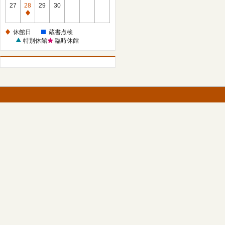
館
27
28
29
30
日
休
館
休館日
蔵書点検
日
特別休館
臨時休館