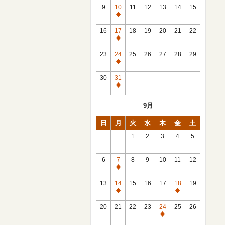
館
9
10
11
12
13
14
15
日
休
館
16
17
18
19
20
21
22
日
休
館
23
24
25
26
27
28
29
日
休
館
30
31
日
休
館
9月
日
日
月
火
水
木
金
土
1
2
3
4
5
6
7
8
9
10
11
12
休
館
13
14
15
16
17
18
19
日
休
休
館
館
20
21
22
23
24
25
26
日
日
休