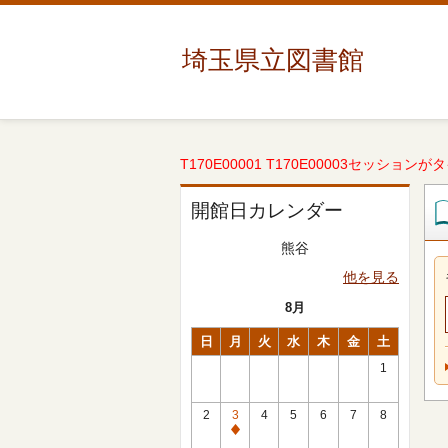
埼玉県立図書館
T170E00001 T170E00003セッションが
開館日カレンダー
熊谷
他を見る
8月
日
月
火
水
木
金
土
1
2
3
4
5
6
7
8
休