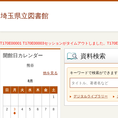
埼玉県立図書館
T170E00001 T170E00003セッションがタイムアウトしました。T170E000
資料検索
開館日カレンダー
熊谷
キーワードで検索ができます
他を見る
8月
日
月
火
水
木
金
土
デジタルライブラリー
1
2
3
4
5
6
7
8
休