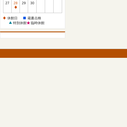
館
27
28
29
30
日
休
館
休館日
蔵書点検
日
特別休館
臨時休館