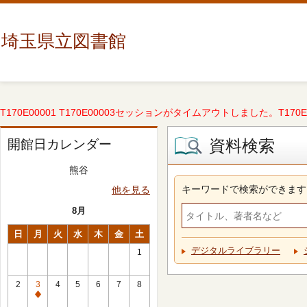
埼玉県立図書館
T170E00001 T170E00003セッションがタイムアウトしました。T170E000
資料検索
開館日カレンダー
熊谷
キーワードで検索ができます
他を見る
8月
日
月
火
水
木
金
土
デジタルライブラリー
1
2
3
4
5
6
7
8
休