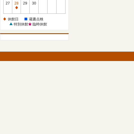
館
27
28
29
30
日
休
館
休館日
蔵書点検
日
特別休館
臨時休館