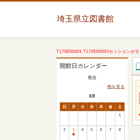
埼玉県立図書館
T170E00001 T170E00003セッションが
開館日カレンダー
熊谷
他を見る
8月
日
月
火
水
木
金
土
1
2
3
4
5
6
7
8
休