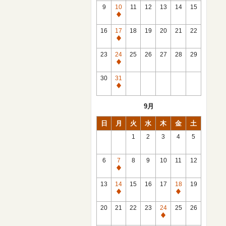
館
9
10
11
12
13
14
15
日
休
館
16
17
18
19
20
21
22
日
休
館
23
24
25
26
27
28
29
日
休
館
30
31
日
休
館
9月
日
日
月
火
水
木
金
土
1
2
3
4
5
6
7
8
9
10
11
12
休
館
13
14
15
16
17
18
19
日
休
休
館
館
20
21
22
23
24
25
26
日
日
休