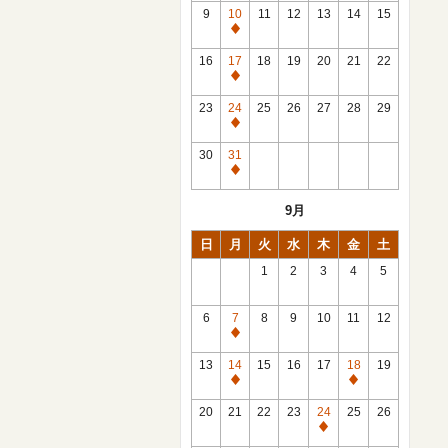
館
9
10
11
12
13
14
15
日
休
館
16
17
18
19
20
21
22
日
休
館
23
24
25
26
27
28
29
日
休
館
30
31
日
休
館
9月
日
日
月
火
水
木
金
土
1
2
3
4
5
6
7
8
9
10
11
12
休
館
13
14
15
16
17
18
19
日
休
休
館
館
20
21
22
23
24
25
26
日
日
休