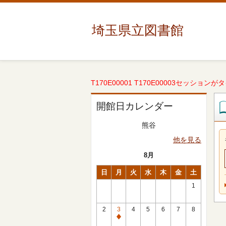
埼玉県立図書館
T170E00001 T170E00003セッションが
開館日カレンダー
熊谷
他を見る
8月
日
月
火
水
木
金
土
1
2
3
4
5
6
7
8
休