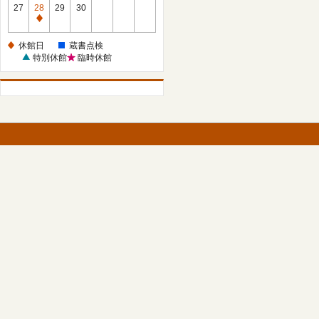
館
27
28
29
30
日
休
館
休館日
蔵書点検
日
特別休館
臨時休館