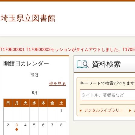
埼玉県立図書館
T170E00001 T170E00003セッションがタイムアウトしました。T170E000
資料検索
開館日カレンダー
熊谷
キーワードで検索ができます
他を見る
8月
日
月
火
水
木
金
土
デジタルライブラリー
1
2
3
4
5
6
7
8
休