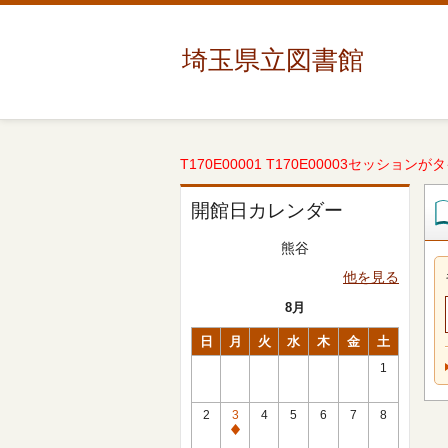
埼玉県立図書館
T170E00001 T170E00003セッションが
開館日カレンダー
熊谷
他を見る
8月
日
月
火
水
木
金
土
1
2
3
4
5
6
7
8
休