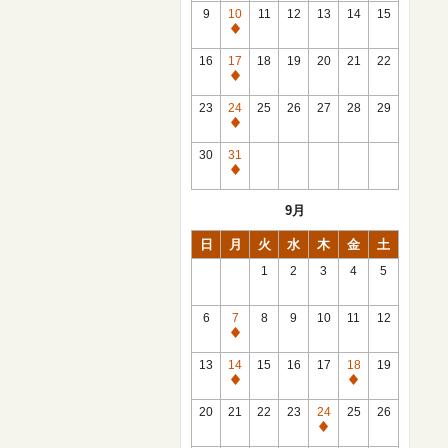
館
9
10
11
12
13
14
15
日
休
館
16
17
18
19
20
21
22
日
休
館
23
24
25
26
27
28
29
日
休
館
30
31
日
休
館
9月
日
日
月
火
水
木
金
土
1
2
3
4
5
6
7
8
9
10
11
12
休
館
13
14
15
16
17
18
19
日
休
休
館
館
20
21
22
23
24
25
26
日
日
休