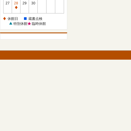
館
27
28
29
30
日
休
館
休館日
蔵書点検
日
特別休館
臨時休館