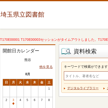
埼玉県立図書館
T170E00001 T170E00003セッションがタイムアウトしました。T170E000
資料検索
開館日カレンダー
熊谷
キーワードで検索ができます
他を見る
8月
日
月
火
水
木
金
土
デジタルライブラリー
1
2
3
4
5
6
7
8
休