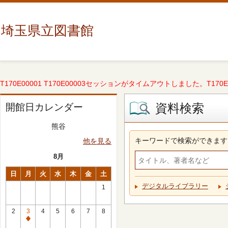
埼玉県立図書館
T170E00001 T170E00003セッションがタイムアウトしました。T170E000
資料検索
開館日カレンダー
熊谷
キーワードで検索ができます
他を見る
8月
日
月
火
水
木
金
土
デジタルライブラリー
1
2
3
4
5
6
7
8
休