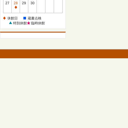
館
27
28
29
30
日
休
館
休館日
蔵書点検
日
特別休館
臨時休館