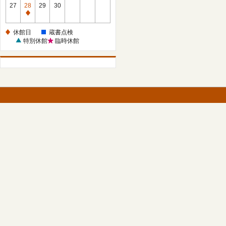
館
27
28
29
30
日
休
館
休館日
蔵書点検
日
特別休館
臨時休館