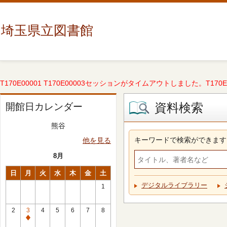
埼玉県立図書館
T170E00001 T170E00003セッションがタイムアウトしました。T170E000
資料検索
開館日カレンダー
熊谷
キーワードで検索ができます
他を見る
8月
日
月
火
水
木
金
土
デジタルライブラリー
1
2
3
4
5
6
7
8
休