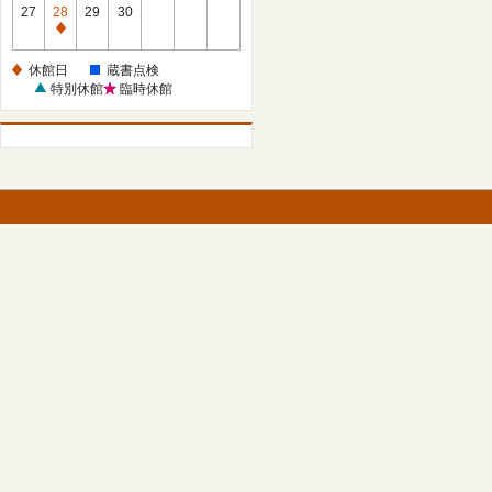
館
27
28
29
30
日
休
館
休館日
蔵書点検
日
特別休館
臨時休館