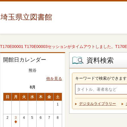
埼玉県立図書館
T170E00001 T170E00003セッションがタイムアウトしました。T170E000
資料検索
開館日カレンダー
熊谷
キーワードで検索ができます
他を見る
8月
日
月
火
水
木
金
土
デジタルライブラリー
1
2
3
4
5
6
7
8
休