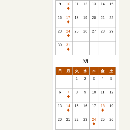
館
9
10
11
12
13
14
15
日
休
館
16
17
18
19
20
21
22
日
休
館
23
24
25
26
27
28
29
日
休
館
30
31
日
休
館
9月
日
日
月
火
水
木
金
土
1
2
3
4
5
6
7
8
9
10
11
12
休
館
13
14
15
16
17
18
19
日
休
休
館
館
20
21
22
23
24
25
26
日
日
休