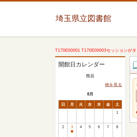
埼玉県立図書館
T170E00001 T170E00003セッションが
開館日カレンダー
熊谷
他を見る
8月
日
月
火
水
木
金
土
1
2
3
4
5
6
7
8
休