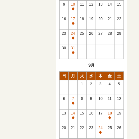
館
9
10
11
12
13
14
15
日
休
館
16
17
18
19
20
21
22
日
休
館
23
24
25
26
27
28
29
日
休
館
30
31
日
休
館
9月
日
日
月
火
水
木
金
土
1
2
3
4
5
6
7
8
9
10
11
12
休
館
13
14
15
16
17
18
19
日
休
休
館
館
20
21
22
23
24
25
26
日
日
休