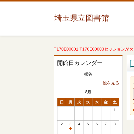
埼玉県立図書館
T170E00001 T170E00003セッションが
開館日カレンダー
熊谷
他を見る
8月
日
月
火
水
木
金
土
1
2
3
4
5
6
7
8
休