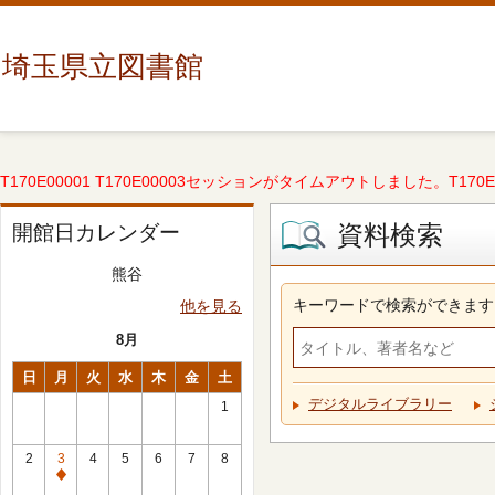
埼玉県立図書館
T170E00001 T170E00003セッションがタイムアウトしました。T170E000
資料検索
開館日カレンダー
熊谷
キーワードで検索ができます
他を見る
8月
日
月
火
水
木
金
土
デジタルライブラリー
1
2
3
4
5
6
7
8
休