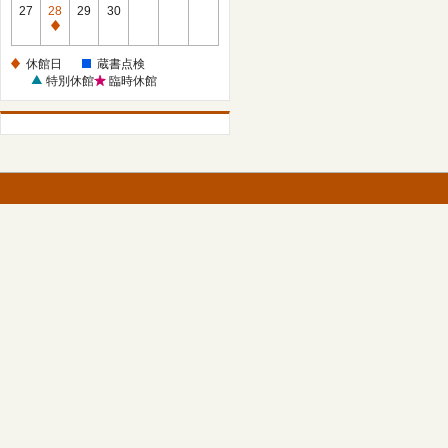
館
27
28
29
30
日
休
館
休館日
蔵書点検
日
特別休館
臨時休館