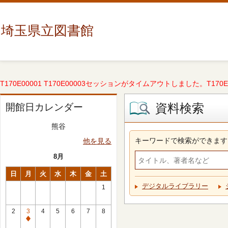
埼玉県立図書館
T170E00001 T170E00003セッションがタイムアウトしました。T170E000
資料検索
開館日カレンダー
熊谷
キーワードで検索ができます
他を見る
8月
日
月
火
水
木
金
土
デジタルライブラリー
1
2
3
4
5
6
7
8
休