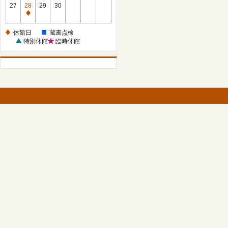
館
27
28
29
30
日
休
館
休館日
蔵書点検
日
特別休館
臨時休館