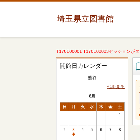
埼玉県立図書館
T170E00001 T170E00003セッションが
開館日カレンダー
熊谷
他を見る
8月
日
月
火
水
木
金
土
1
2
3
4
5
6
7
8
休