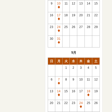
館
9
10
11
12
13
14
15
日
休
館
16
17
18
19
20
21
22
日
休
館
23
24
25
26
27
28
29
日
休
館
30
31
日
休
館
9月
日
日
月
火
水
木
金
土
1
2
3
4
5
6
7
8
9
10
11
12
休
館
13
14
15
16
17
18
19
日
休
休
館
館
20
21
22
23
24
25
26
日
日
休