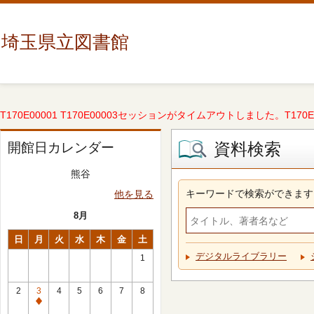
埼玉県立図書館
T170E00001 T170E00003セッションがタイムアウトしました。T170E000
資料検索
開館日カレンダー
熊谷
キーワードで検索ができます
他を見る
8月
日
月
火
水
木
金
土
デジタルライブラリー
1
2
3
4
5
6
7
8
休