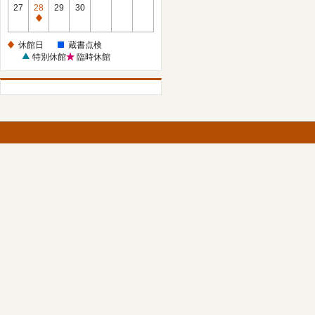
館
27
28
29
30
日
休
館
休館日
蔵書点検
日
特別休館
臨時休館