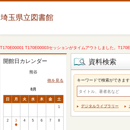
埼玉県立図書館
T170E00001 T170E00003セッションがタイムアウトしました。T170E000
資料検索
開館日カレンダー
熊谷
キーワードで検索ができます
他を見る
8月
日
月
火
水
木
金
土
デジタルライブラリー
1
2
3
4
5
6
7
8
休