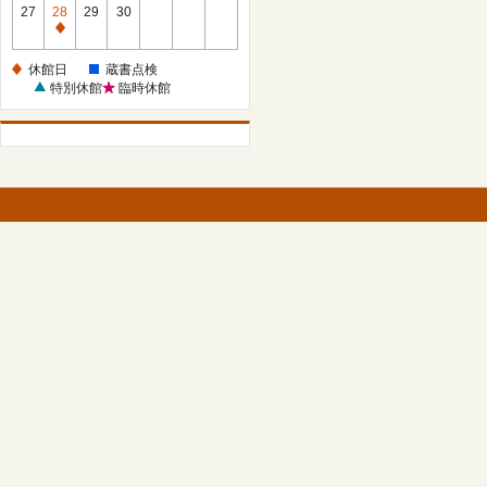
館
27
28
29
30
日
休
館
休館日
蔵書点検
日
特別休館
臨時休館