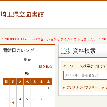
埼玉県立図書館
T170E00001 T170E00003セッションがタイムアウトしました。T170E000
資料検索
開館日カレンダー
熊谷
キーワードで検索ができます
他を見る
8月
日
月
火
水
木
金
土
デジタルライブラリー
1
2
3
4
5
6
7
8
休