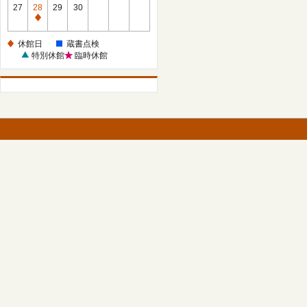
館
27
28
29
30
日
休
館
休館日
蔵書点検
日
特別休館
臨時休館