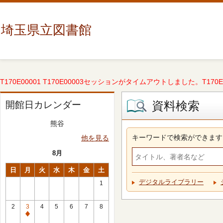
埼玉県立図書館
T170E00001 T170E00003セッションがタイムアウトしました。T170E000
資料検索
開館日カレンダー
熊谷
キーワードで検索ができます
他を見る
8月
日
月
火
水
木
金
土
デジタルライブラリー
1
2
3
4
5
6
7
8
休