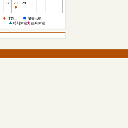
館
27
28
29
30
日
休
館
休館日
蔵書点検
日
特別休館
臨時休館