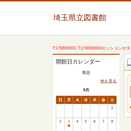
埼玉県立図書館
T170E00001 T170E00003セッションが
開館日カレンダー
熊谷
他を見る
8月
日
月
火
水
木
金
土
1
2
3
4
5
6
7
8
休