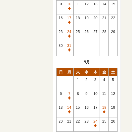
館
9
10
11
12
13
14
15
日
休
館
16
17
18
19
20
21
22
日
休
館
23
24
25
26
27
28
29
日
休
館
30
31
日
休
館
9月
日
日
月
火
水
木
金
土
1
2
3
4
5
6
7
8
9
10
11
12
休
館
13
14
15
16
17
18
19
日
休
休
館
館
20
21
22
23
24
25
26
日
日
休