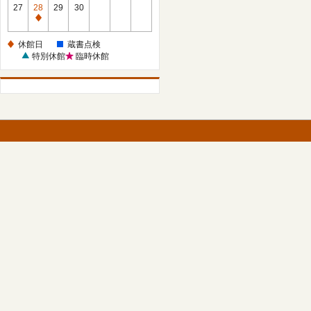
館
27
28
29
30
日
休
館
休館日
蔵書点検
日
特別休館
臨時休館