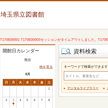
埼玉県立図書館
T170E00001 T170E00003セッションがタイムアウトしました。T170E000
資料検索
開館日カレンダー
熊谷
キーワードで検索ができます
他を見る
8月
日
月
火
水
木
金
土
デジタルライブラリー
1
2
3
4
5
6
7
8
休