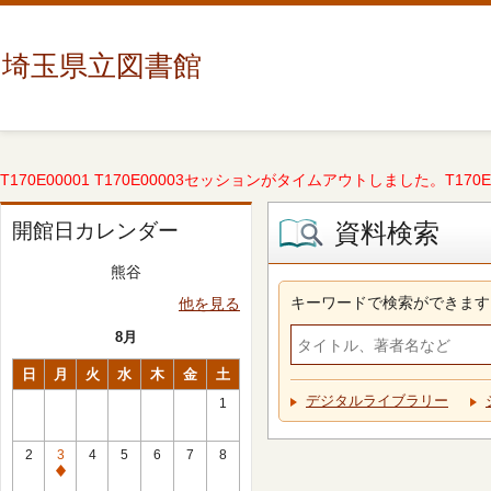
埼玉県立図書館
T170E00001 T170E00003セッションがタイムアウトしました。T170E000
資料検索
開館日カレンダー
熊谷
キーワードで検索ができます
他を見る
8月
日
月
火
水
木
金
土
デジタルライブラリー
1
2
3
4
5
6
7
8
休