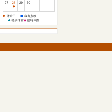
館
27
28
29
30
日
休
館
休館日
蔵書点検
日
特別休館
臨時休館