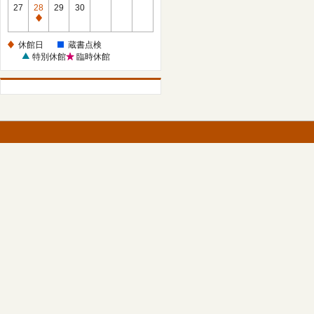
館
27
28
29
30
日
休
館
休館日
蔵書点検
日
特別休館
臨時休館