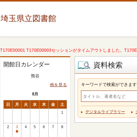
埼玉県立図書館
T170E00001 T170E00003セッションがタイムアウトしました。T170E000
資料検索
開館日カレンダー
熊谷
キーワードで検索ができます
他を見る
8月
日
月
火
水
木
金
土
デジタルライブラリー
1
2
3
4
5
6
7
8
休