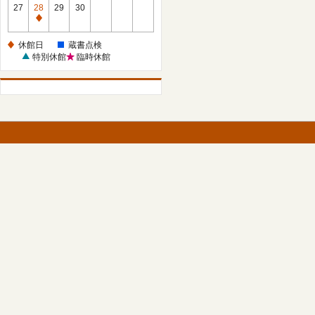
館
27
28
29
30
日
休
館
休館日
蔵書点検
日
特別休館
臨時休館