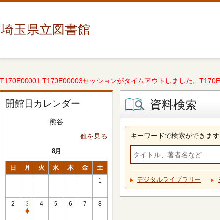
埼玉県立図書館
T170E00001 T170E00003セッションがタイムアウトしました。T170E000
資料検索
開館日カレンダー
熊谷
キーワードで検索ができます
他を見る
8月
日
月
火
水
木
金
土
デジタルライブラリー
1
2
3
4
5
6
7
8
休