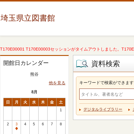
埼玉県立図書館
T170E00001 T170E00003セッションがタイムアウトしました。T170E000
資料検索
開館日カレンダー
熊谷
キーワードで検索ができます
他を見る
8月
日
月
火
水
木
金
土
デジタルライブラリー
1
2
3
4
5
6
7
8
休