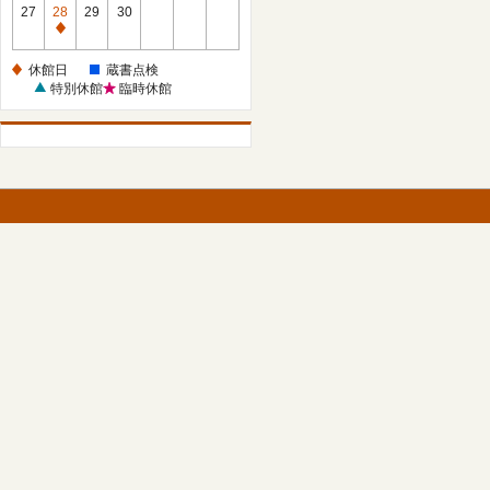
館
27
28
29
30
日
休
館
休館日
蔵書点検
日
特別休館
臨時休館