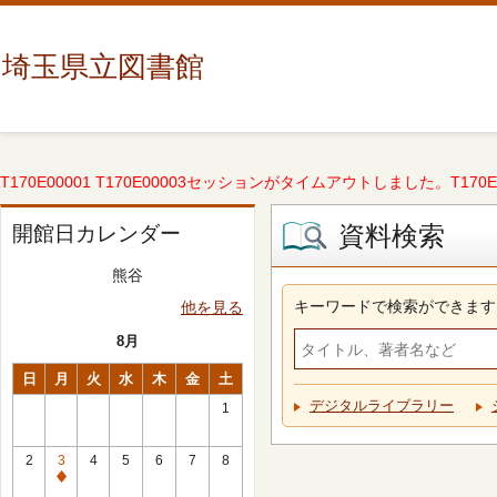
埼玉県立図書館
T170E00001 T170E00003セッションがタイムアウトしました。T170E000
資料検索
開館日カレンダー
熊谷
キーワードで検索ができます
他を見る
8月
日
月
火
水
木
金
土
デジタルライブラリー
1
2
3
4
5
6
7
8
休