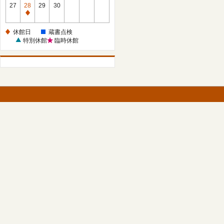
館
27
28
29
30
日
休
館
休館日
蔵書点検
日
特別休館
臨時休館