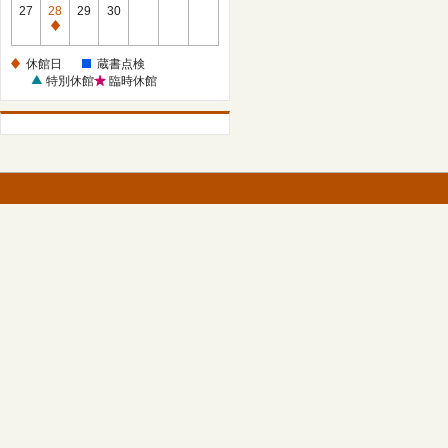
館
27
28
29
30
日
休
館
休館日
蔵書点検
日
特別休館
臨時休館