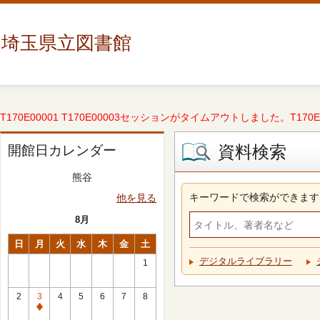
埼玉県立図書館
T170E00001 T170E00003セッションがタイムアウトしました。T170E000
資料検索
開館日カレンダー
熊谷
キーワードで検索ができます
他を見る
8月
日
月
火
水
木
金
土
デジタルライブラリー
1
2
3
4
5
6
7
8
休