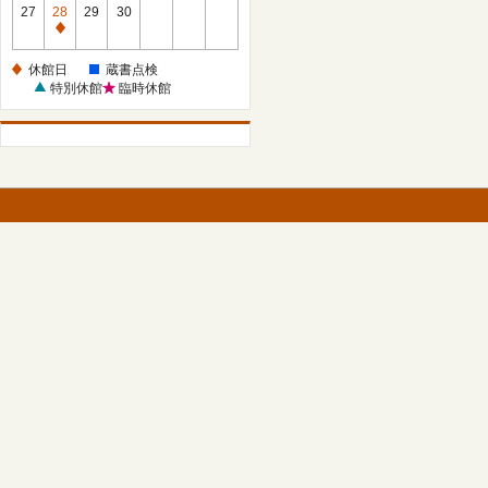
館
27
28
29
30
日
休
館
休館日
蔵書点検
日
特別休館
臨時休館