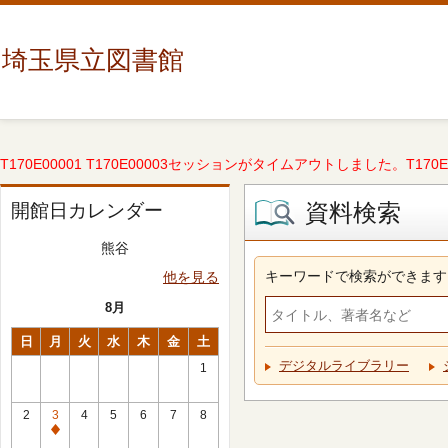
埼玉県立図書館
T170E00001 T170E00003セッションがタイムアウトしました。T170E000
資料検索
開館日カレンダー
熊谷
キーワードで検索ができます
他を見る
8月
日
月
火
水
木
金
土
デジタルライブラリー
1
2
3
4
5
6
7
8
休