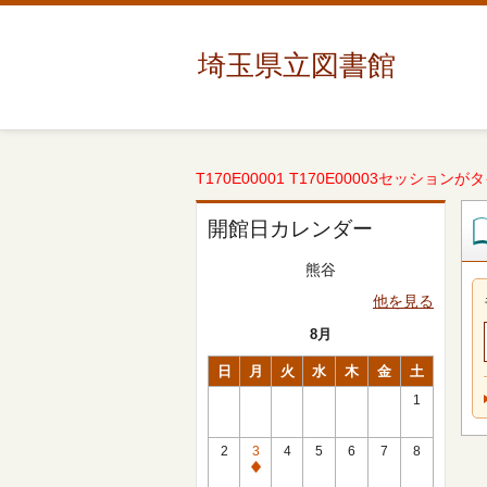
埼玉県立図書館
T170E00001 T170E00003セッションが
開館日カレンダー
熊谷
他を見る
8月
日
月
火
水
木
金
土
1
2
3
4
5
6
7
8
休