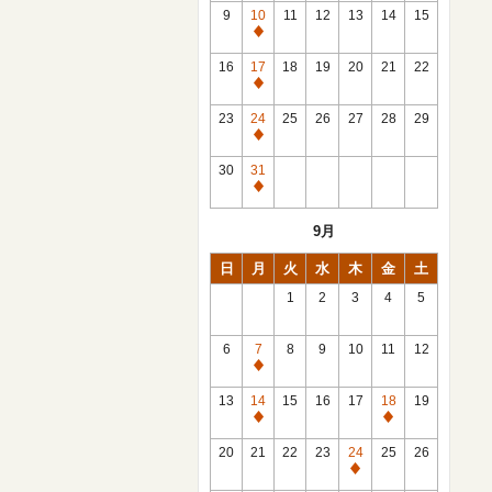
館
9
10
11
12
13
14
15
日
休
館
16
17
18
19
20
21
22
日
休
館
23
24
25
26
27
28
29
日
休
館
30
31
日
休
館
9月
日
日
月
火
水
木
金
土
1
2
3
4
5
6
7
8
9
10
11
12
休
館
13
14
15
16
17
18
19
日
休
休
館
館
20
21
22
23
24
25
26
日
日
休