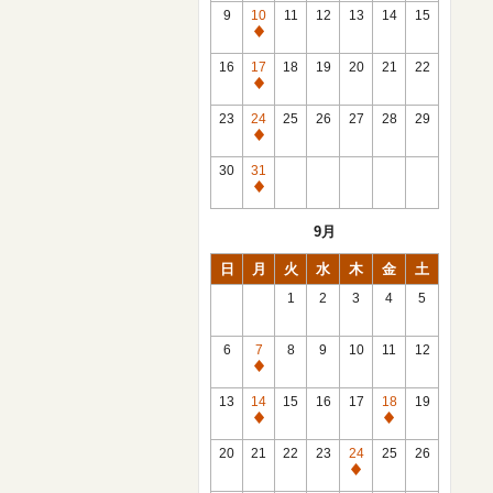
館
9
10
11
12
13
14
15
日
休
館
16
17
18
19
20
21
22
日
休
館
23
24
25
26
27
28
29
日
休
館
30
31
日
休
館
9月
日
日
月
火
水
木
金
土
1
2
3
4
5
6
7
8
9
10
11
12
休
館
13
14
15
16
17
18
19
日
休
休
館
館
20
21
22
23
24
25
26
日
日
休