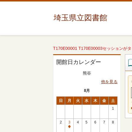
埼玉県立図書館
T170E00001 T170E00003セッションが
開館日カレンダー
熊谷
他を見る
8月
日
月
火
水
木
金
土
1
2
3
4
5
6
7
8
休