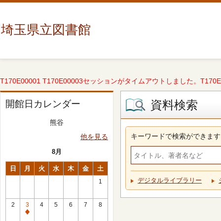
埼玉県立図書館
T170E00001 T170E00003セッションがタイムアウトしました。T170E000
資料検索
開館日カレンダー
熊谷
キーワードで検索ができます
他を見る
8月
日
月
火
水
木
金
土
デジタルライブラリー
1
2
3
4
5
6
7
8
休