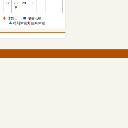
館
27
28
29
30
日
休
館
休館日
蔵書点検
日
特別休館
臨時休館