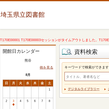
埼玉県立図書館
T170E00001 T170E00003セッションがタイムアウトしました。T170E000
資料検索
開館日カレンダー
熊谷
キーワードで検索ができます
他を見る
8月
日
月
火
水
木
金
土
デジタルライブラリー
1
2
3
4
5
6
7
8
休