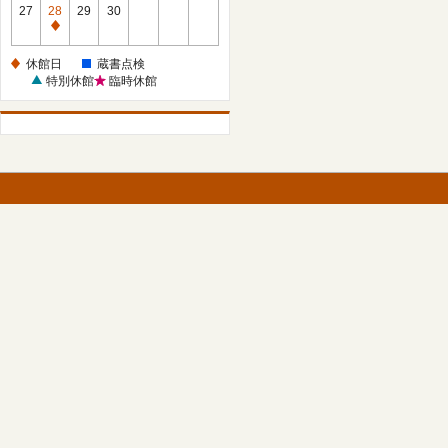
館
27
28
29
30
日
休
館
休館日
蔵書点検
日
特別休館
臨時休館