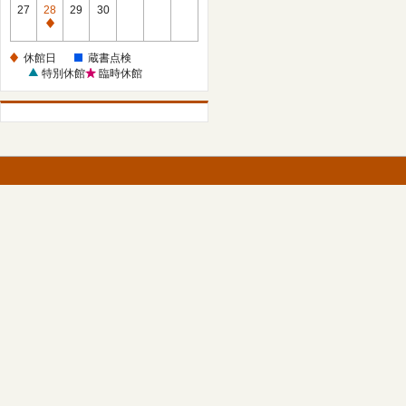
館
27
28
29
30
日
休
館
休館日
蔵書点検
日
特別休館
臨時休館