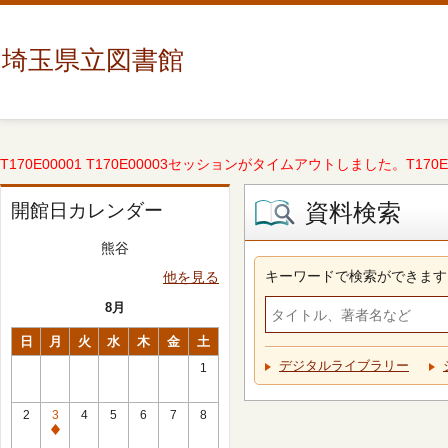
埼玉県立図書館
T170E00001 T170E00003セッションがタイムアウトしました。T170E000
資料検索
開館日カレンダー
熊谷
キーワードで検索ができます
他を見る
8月
日
月
火
水
木
金
土
デジタルライブラリー
1
2
3
4
5
6
7
8
休