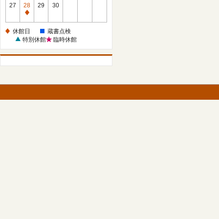
館
27
28
29
30
日
休
館
休館日
蔵書点検
日
特別休館
臨時休館