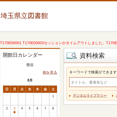
埼玉県立図書館
T170E00001 T170E00003セッションがタイムアウトしました。T170E000
資料検索
開館日カレンダー
熊谷
キーワードで検索ができます
他を見る
8月
日
月
火
水
木
金
土
デジタルライブラリー
1
2
3
4
5
6
7
8
休