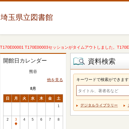
埼玉県立図書館
T170E00001 T170E00003セッションがタイムアウトしました。T170E000
資料検索
開館日カレンダー
熊谷
キーワードで検索ができます
他を見る
8月
日
月
火
水
木
金
土
デジタルライブラリー
1
2
3
4
5
6
7
8
休