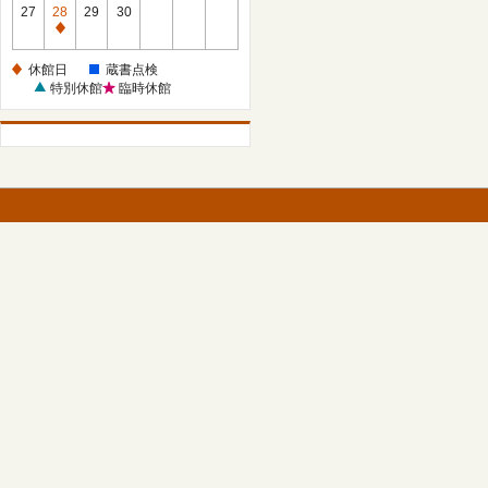
館
27
28
29
30
日
休
館
休館日
蔵書点検
日
特別休館
臨時休館