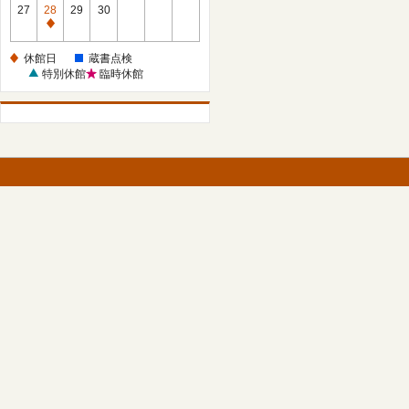
館
27
28
29
30
日
休
館
休館日
蔵書点検
日
特別休館
臨時休館