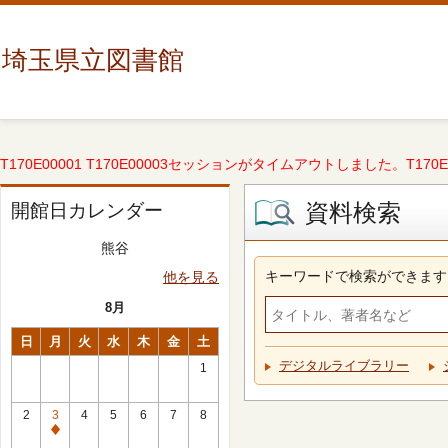
埼玉県立図書館
T170E00001 T170E00003セッションがタイムアウトしました。T170E000
資料検索
開館日カレンダー
熊谷
キーワードで検索ができます
他を見る
8月
日
月
火
水
木
金
土
デジタルライブラリー
1
2
3
4
5
6
7
8
休