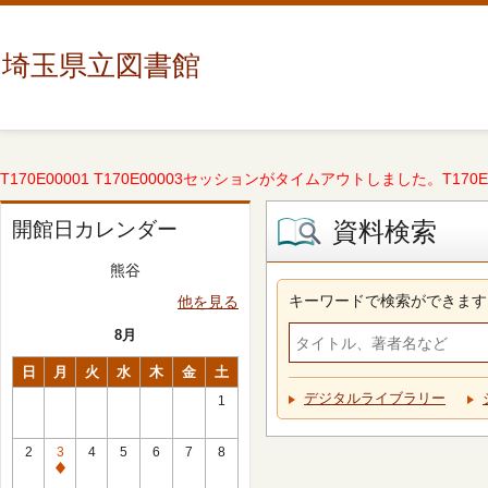
埼玉県立図書館
T170E00001 T170E00003セッションがタイムアウトしました。T170E000
資料検索
開館日カレンダー
熊谷
キーワードで検索ができます
他を見る
8月
日
月
火
水
木
金
土
デジタルライブラリー
1
2
3
4
5
6
7
8
休