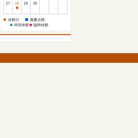
館
27
28
29
30
日
休
館
休館日
蔵書点検
日
特別休館
臨時休館