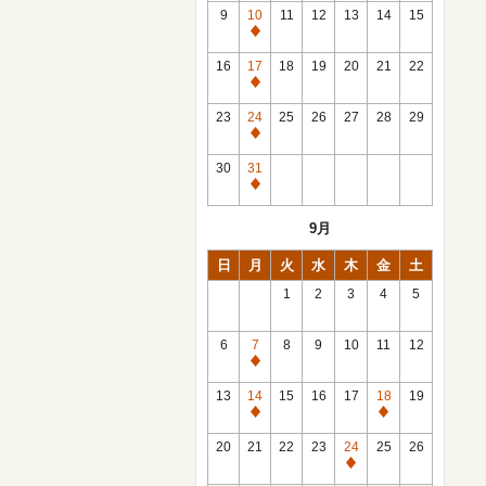
館
9
10
11
12
13
14
15
日
休
館
16
17
18
19
20
21
22
日
休
館
23
24
25
26
27
28
29
日
休
館
30
31
日
休
館
9月
日
日
月
火
水
木
金
土
1
2
3
4
5
6
7
8
9
10
11
12
休
館
13
14
15
16
17
18
19
日
休
休
館
館
20
21
22
23
24
25
26
日
日
休