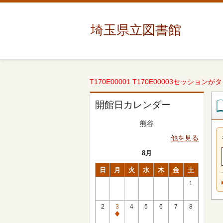
埼玉県立図書館
T170E00001 T170E00003セッションが
開館日カレンダー
熊谷
他を見る
8月
日
月
火
水
木
金
土
1
2
3
4
5
6
7
8
休