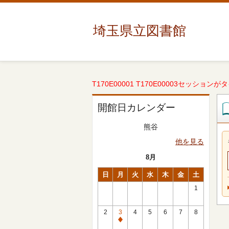
埼玉県立図書館
T170E00001 T170E00003セッションが
開館日カレンダー
熊谷
他を見る
8月
日
月
火
水
木
金
土
1
2
3
4
5
6
7
8
休