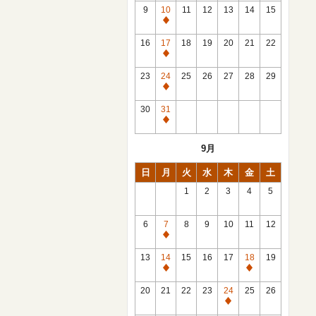
館
9
10
11
12
13
14
15
日
休
館
16
17
18
19
20
21
22
日
休
館
23
24
25
26
27
28
29
日
休
館
30
31
日
休
館
9月
日
日
月
火
水
木
金
土
1
2
3
4
5
6
7
8
9
10
11
12
休
館
13
14
15
16
17
18
19
日
休
休
館
館
20
21
22
23
24
25
26
日
日
休